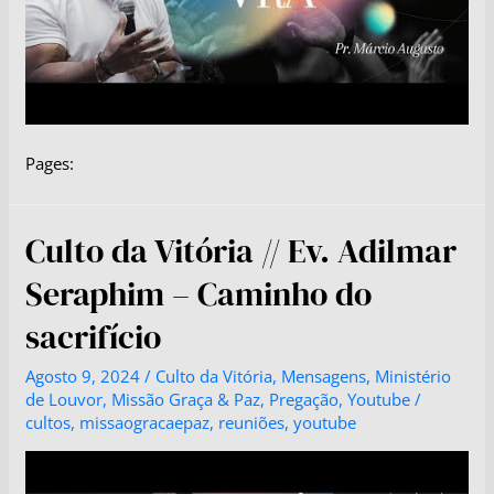
Pages:
Culto da Vitória // Ev. Adilmar
Seraphim – Caminho do
sacrifício
Agosto 9, 2024
/
Culto da Vitória
,
Mensagens
,
Ministério
de Louvor
,
Missão Graça & Paz
,
Pregação
,
Youtube
/
cultos
,
missaogracaepaz
,
reuniões
,
youtube