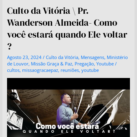
Culto da Vitória \ Pr.
Wanderson Almeida- Como
você estará quando Ele voltar
?
Agosto 23, 2024
/
Culto da Vitória
,
Mensagens
,
Ministério
de Louvor
,
Missão Graça & Paz
,
Pregação
,
Youtube
/
cultos
,
missaogracaepaz
,
reuniões
,
youtube