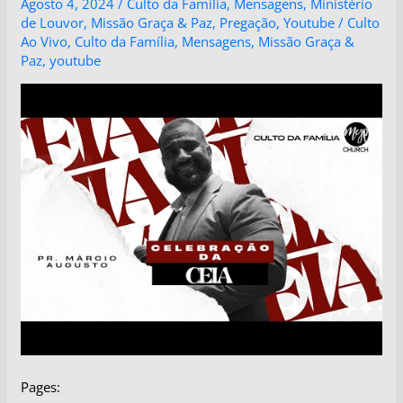
Agosto 4, 2024
/
Culto da Família
,
Mensagens
,
Ministério
de Louvor
,
Missão Graça & Paz
,
Pregação
,
Youtube
/
Culto
Ao Vivo
,
Culto da Família
,
Mensagens
,
Missão Graça &
Paz
,
youtube
Pages: