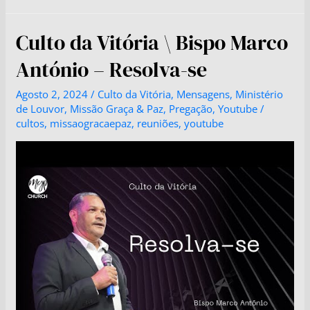
Culto da Vitória \ Bispo Marco
António – Resolva-se
Agosto 2, 2024
/
Culto da Vitória
,
Mensagens
,
Ministério
de Louvor
,
Missão Graça & Paz
,
Pregação
,
Youtube
/
cultos
,
missaogracaepaz
,
reuniões
,
youtube