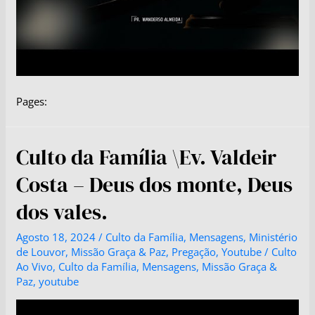
Pages:
Culto da Família \Ev. Valdeir
Costa – Deus dos monte, Deus
dos vales.
Agosto 18, 2024
/
Culto da Família
,
Mensagens
,
Ministério
de Louvor
,
Missão Graça & Paz
,
Pregação
,
Youtube
/
Culto
Ao Vivo
,
Culto da Família
,
Mensagens
,
Missão Graça &
Paz
,
youtube