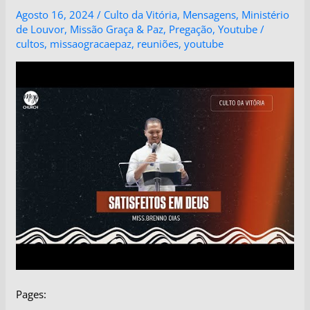
Agosto 16, 2024
/
Culto da Vitória
,
Mensagens
,
Ministério
de Louvor
,
Missão Graça & Paz
,
Pregação
,
Youtube
/
cultos
,
missaogracaepaz
,
reuniões
,
youtube
Pages: