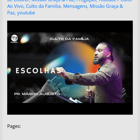
Ao Vivo
,
Culto da Família
,
Mensagens
,
Missão Graça &
Paz
,
youtube
Pages: