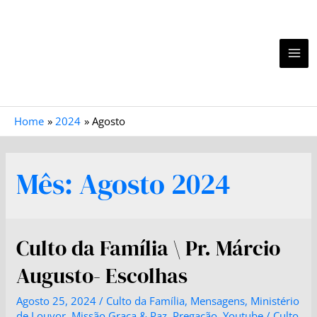
Home
2024
Agosto
Mês:
Agosto 2024
Culto da Família \ Pr. Márcio
Augusto- Escolhas
Agosto 25, 2024
/
Culto da Família
,
Mensagens
,
Ministério
de Louvor
,
Missão Graça & Paz
,
Pregação
,
Youtube
/
Culto