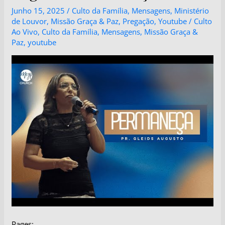
Junho 15, 2025
/
Culto da Família
,
Mensagens
,
Ministério
de Louvor
,
Missão Graça & Paz
,
Pregação
,
Youtube
/
Culto
Ao Vivo
,
Culto da Família
,
Mensagens
,
Missão Graça &
Paz
,
youtube
Pages: