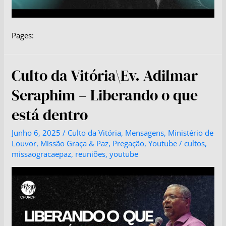
Pages:
Culto da Vitória\Ev. Adilmar
Seraphim – Liberando o que
está dentro
Junho 6, 2025
/
Culto da Vitória
,
Mensagens
,
Ministério de
Louvor
,
Missão Graça & Paz
,
Pregação
,
Youtube
/
cultos
,
missaogracaepaz
,
reuniões
,
youtube