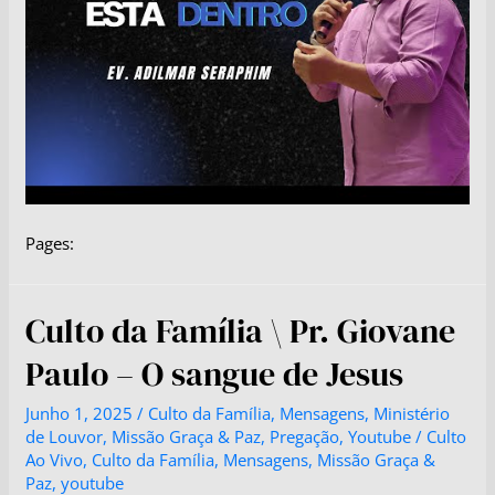
Pages:
Culto da Família \ Pr. Giovane
Paulo – O sangue de Jesus
Junho 1, 2025
/
Culto da Família
,
Mensagens
,
Ministério
de Louvor
,
Missão Graça & Paz
,
Pregação
,
Youtube
/
Culto
Ao Vivo
,
Culto da Família
,
Mensagens
,
Missão Graça &
Paz
,
youtube