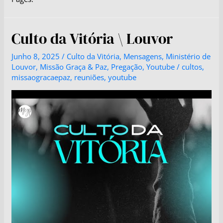
Culto da Vitória \ Louvor
Junho 8, 2025
/
Culto da Vitória
,
Mensagens
,
Ministério de
Louvor
,
Missão Graça & Paz
,
Pregação
,
Youtube
/
cultos
,
missaogracaepaz
,
reuniões
,
youtube