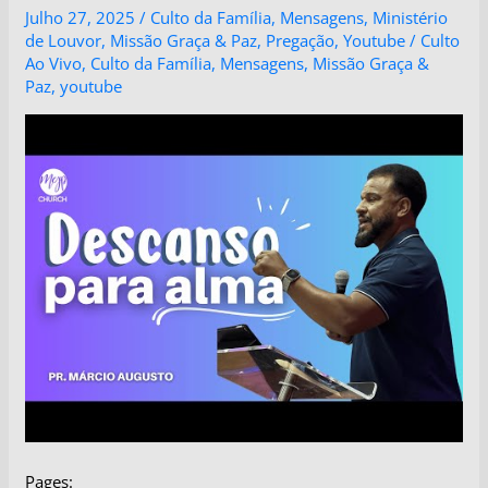
Julho 27, 2025
/
Culto da Família
,
Mensagens
,
Ministério
de Louvor
,
Missão Graça & Paz
,
Pregação
,
Youtube
/
Culto
Ao Vivo
,
Culto da Família
,
Mensagens
,
Missão Graça &
Paz
,
youtube
Pages: