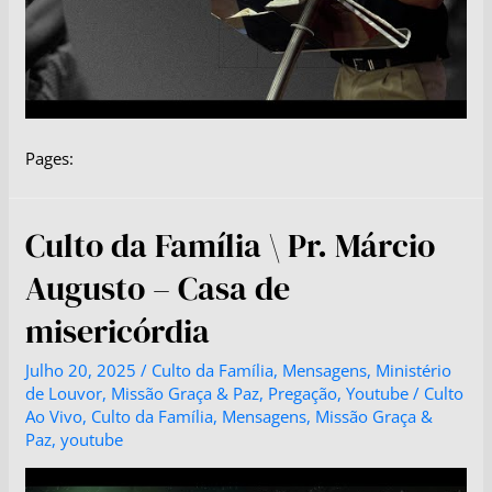
Pages:
Culto da Família \ Pr. Márcio
Augusto – Casa de
misericórdia
Julho 20, 2025
/
Culto da Família
,
Mensagens
,
Ministério
de Louvor
,
Missão Graça & Paz
,
Pregação
,
Youtube
/
Culto
Ao Vivo
,
Culto da Família
,
Mensagens
,
Missão Graça &
Paz
,
youtube