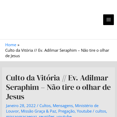
Home
Culto da Vitória // Ev. Adilmar Seraphim – Não tire o olhar
de Jesus
Culto da Vitória // Ev. Adilmar
Seraphim – Não tire o olhar de
Jesus
Janeiro 28, 2022
/
Cultos
,
Mensagens
,
Ministério de
Louvor
,
Missão Graça & Paz
,
Pregação
,
Youtube
/
cultos
,
missaogracaepaz
,
reuniões
,
youtube