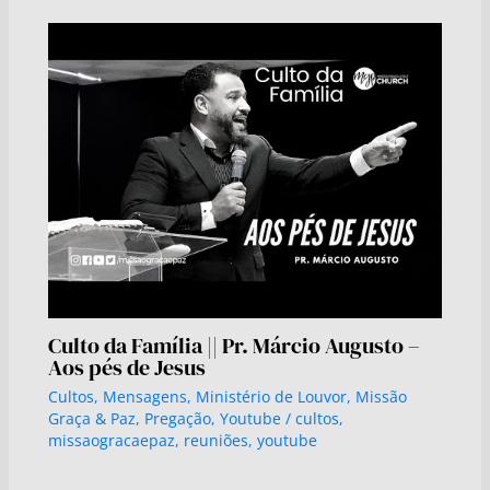
Culto da Família || Pr. Márcio Augusto –
Aos pés de Jesus
Cultos
,
Mensagens
,
Ministério de Louvor
,
Missão
Graça & Paz
,
Pregação
,
Youtube
/
cultos
,
missaogracaepaz
,
reuniões
,
youtube