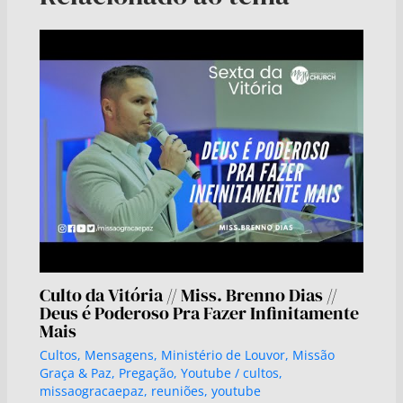
Culto da Vitória // Miss. Brenno Dias //
Deus é Poderoso Pra Fazer Infinitamente
Mais
Cultos
,
Mensagens
,
Ministério de Louvor
,
Missão
Graça & Paz
,
Pregação
,
Youtube
/
cultos
,
missaogracaepaz
,
reuniões
,
youtube