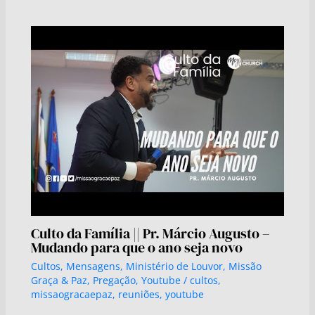
Culto da Família || Pr. Márcio Augusto –
Mudando para que o ano seja novo
Cultos
,
Mensagens
,
Ministério de Louvor
,
Missão
Graça & Paz
,
Pregação
,
Youtube
/
cultos
,
missaogracaepaz
,
reuniões
,
youtube