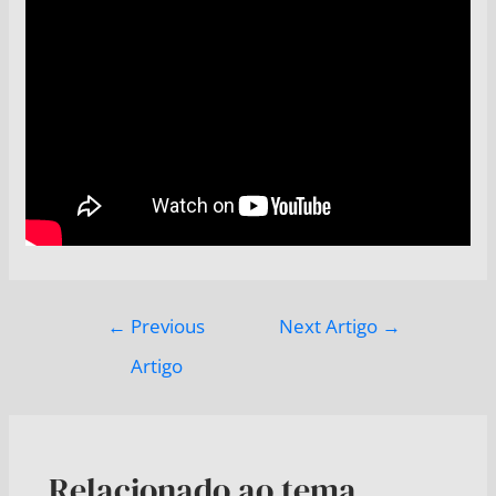
←
Previous
Next Artigo
→
Artigo
Relacionado ao tema