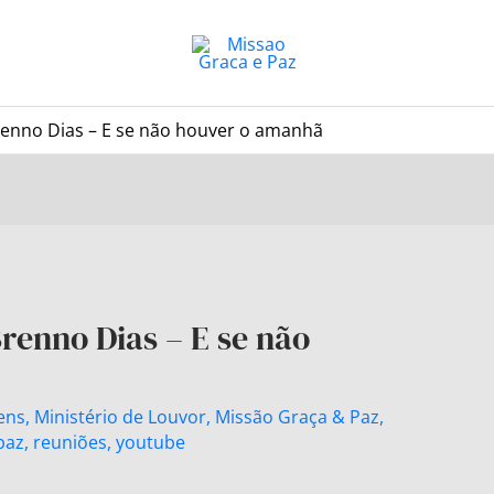
 Brenno Dias – E se não houver o amanhã
Brenno Dias – E se não
ens
,
Ministério de Louvor
,
Missão Graça & Paz
,
paz
,
reuniões
,
youtube