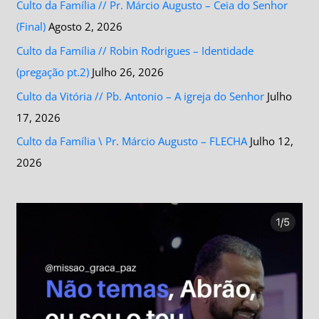
Culto da Família // Pr. Márcio Augusto – Ceia do Senhor
(Final)
Agosto 2, 2026
Culto da Família // Robin Rodrigues – Identidade
(pregação pt.2)
Julho 26, 2026
Culto da Vitória // Pb. Antonio – A igreja do Senhor
Julho
17, 2026
Culto da Família \ Pr. Márcio Augusto – FLECHA
Julho 12,
2026