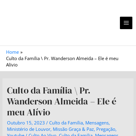
Home
Culto da Família \ Pr. Wanderson Almeida – Ele é meu
Alívio
Culto da Família \ Pr.
Wanderson Almeida – Ele é
meu Alívio
Outubro 15, 2023
/
Culto da Família
,
Mensagens
,
Ministério de Louvor
,
Missão Graça & Paz
,
Pregação
,
Youtube
/
Culto Ao Vivo
,
Culto da Família
,
Mensagens
,