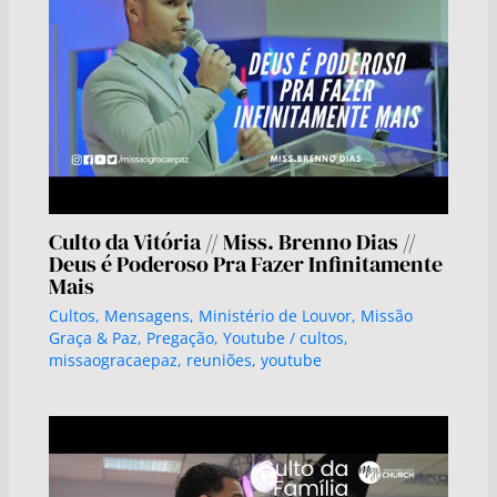
Culto da Vitória // Miss. Brenno Dias //
Deus é Poderoso Pra Fazer Infinitamente
Mais
Cultos
,
Mensagens
,
Ministério de Louvor
,
Missão
Graça & Paz
,
Pregação
,
Youtube
/
cultos
,
missaogracaepaz
,
reuniões
,
youtube