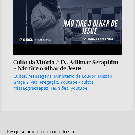
Culto da Vitória // Ev. Adilmar Seraphim
– Não tire o olhar de Jesus
Cultos
,
Mensagens
,
Ministério de Louvor
,
Missão
Graça & Paz
,
Pregação
,
Youtube
/
cultos
,
missaogracaepaz
,
reuniões
,
youtube
Pesquise aqui o conteúdo do site