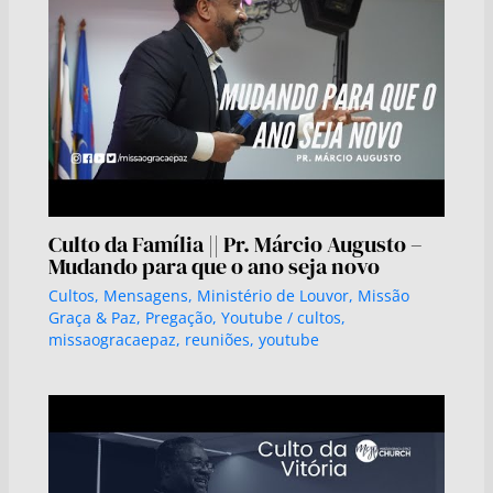
Culto da Família || Pr. Márcio Augusto –
Mudando para que o ano seja novo
Cultos
,
Mensagens
,
Ministério de Louvor
,
Missão
Graça & Paz
,
Pregação
,
Youtube
/
cultos
,
missaogracaepaz
,
reuniões
,
youtube